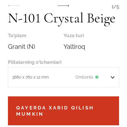
1
/
5
N-101 Crystal Beige
To'plam
Yuza turi
Granit (N)
Yaltiroq
Plitalarning o'lchamlari
Omborda
3680 x 760 x 12 mm
Robot emasligingizni tasdiqlang
QAYERDA XARID QILISH
MUMKIN
ARIZANI YUBORISH