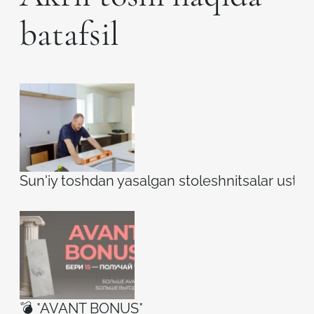
batafsil
Sun'iy toshdan yasalgan stoleshnitsalar ustidag
💣 *AVANT BONUS*