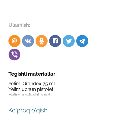
Robot emasligingizni tasdiqlang
Robot emasligingizni tasdiqlang
LOYIHANI YUBORISH
Ulashish:
YUBORISH
Tegishli materiallar:
Yelim: Grandex 75 ml
Yelim uchun pistolet
Yelim aralashtirgich
Ko'proq o'qish