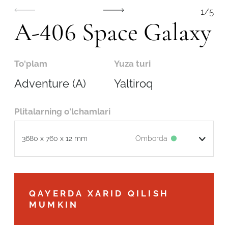
1
/
5
A-406 Space Galaxy
To'plam
Yuza turi
Adventure (A)
Yaltiroq
Plitalarning o'lchamlari
Omborda
3680 x 760 x 12 mm
Robot emasligingizni tasdiqlang
QAYERDA XARID QILISH
MUMKIN
ARIZANI YUBORISH