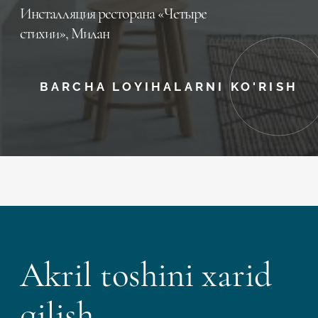
Инсталляция ресторана «Четыре
стихии», Милан
BARCHA LOYIHALARNI KO'RISH
Akril toshini xarid
qilish