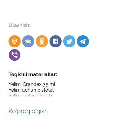
Robot emasligingizni tasdiqlang
Robot emasligingizni tasdiqlang
LOYIHANI YUBORISH
Ulashish:
YUBORISH
Tegishli materiallar:
Yelim: Grandex 75 ml
Yelim uchun pistolet
Yelim aralashtirgich
Ko'proq o'qish