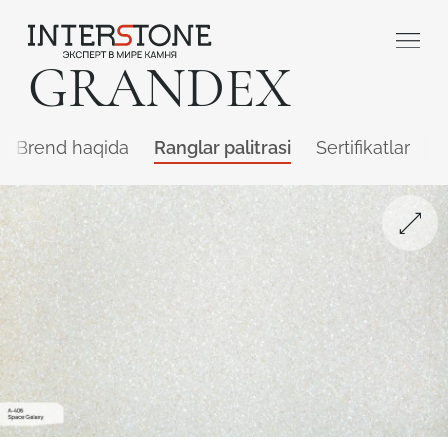
GRANDEX
Brend haqida
Ranglar palitrasi
Sertifikatlar
Q
Qaysi sohada faoliyat yuritasiz?
Toshga ishlov
Dizayner
beruvch