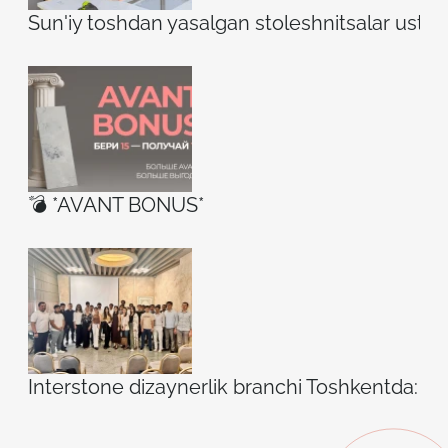
Sun'iy toshdan yasalgan stoleshnitsalar ustidag
💣 *AVANT BONUS*
Interstone dizaynerlik branchi Toshkentda: ilh