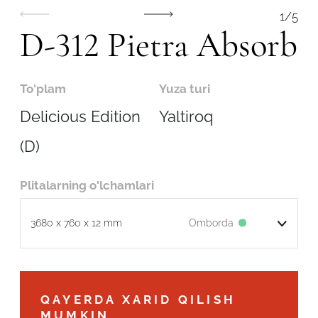
1
/
5
D-312 Pietra Absorb
To'plam
Yuza turi
Delicious Edition
Yaltiroq
(D)
Plitalarning o'lchamlari
Omborda
3680 x 760 x 12 mm
Robot emasligingizni tasdiqlang
QAYERDA XARID QILISH
ARIZANI YUBORISH
MUMKIN