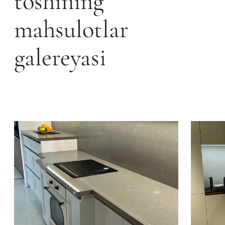
toshining
mahsulotlar
galereyasi