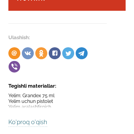
Robot emasligingizni tasdiqlang
Robot emasligingizni tasdiqlang
LOYIHANI YUBORISH
YUBORISH
Ulashish:
Tegishli materiallar:
Yelim: Grandex 75 ml
Yelim uchun pistolet
Yelim aralashtirgich
Ko'proq o'qish