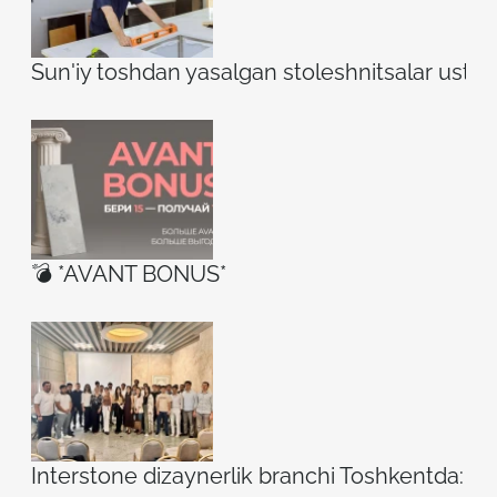
Sun'iy toshdan yasalgan stoleshnitsalar ustidag
💣 *AVANT BONUS*
Interstone dizaynerlik branchi Toshkentda: ilh