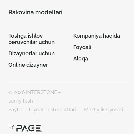
Rakovina modellari
Toshga ishlov
Kompaniya haqida
beruvchilar uchun
Foydali
Dizaynerlar uchun
Aloqa
Online dizayner
© 2026 INTERSTONE –
sun'iy tosh
Saytdan foydalanish shartlari
Maxfiylik siyosati
by