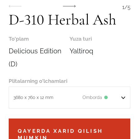
1
/
5
D-310 Herbal Ash
To'plam
Yuza turi
Delicious Edition
Yaltiroq
(D)
Plitalarning o'lchamlari
Omborda
3680 x 760 x 12 mm
Robot emasligingizni tasdiqlang
QAYERDA XARID QILISH
ARIZANI YUBORISH
MUMKIN