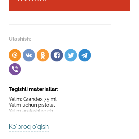
Robot emasligingizni tasdiqlang
Robot emasligingizni tasdiqlang
LOYIHANI YUBORISH
YUBORISH
Ulashish:
Tegishli materiallar:
Yelim: Grandex 75 ml
Yelim uchun pistolet
Yelim aralashtirgich
Ko'proq o'qish