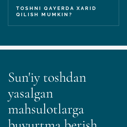
TOSHNI QAYERDA XARID
QILISH MUMKIN?
Sun'iy toshdan
yasalgan
mahsulotlarga
buyurtma berish