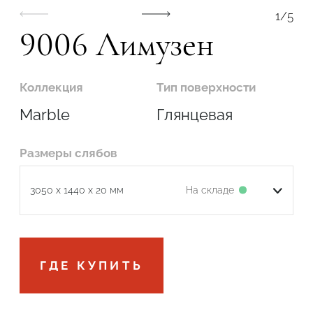
1
/
5
9006 Лимузен
Коллекция
Тип поверхности
Marble
Глянцевая
Размеры слябов
На складе
3050 x 1440 x 20 мм
Подтвердите, что вы не робот
ГДЕ КУПИТЬ
ОТПРАВИТЬ ЗАЯВКУ