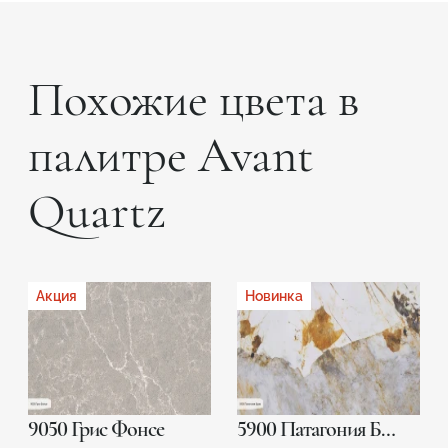
Похожие цвета в
палитре Avant
Quartz
Акция
Новинка
9050 Грис Фонсе
5900 Патагония Брив