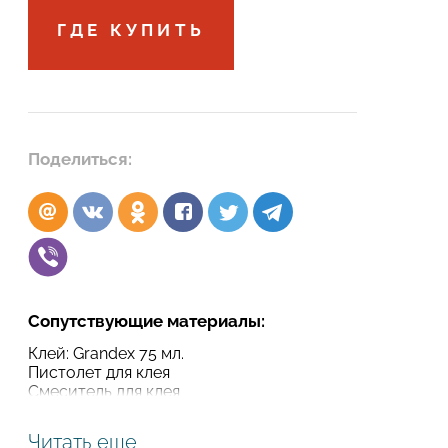
ГДЕ КУПИТЬ
Подтвердите, что вы не робот
Подтвердите, что вы не робот
ОТПРАВИТЬ ПРОЕКТ
ОТПРАВИТЬ
Поделиться:
Сопутствующие материалы:
Клей: Grandex 75 мл.
Пистолет для клея
Смеситель для клея
Читать еще