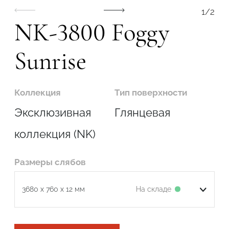
1
/
2
NK-3800 Foggy
Sunrise
Коллекция
Тип поверхности
Эксклюзивная
Глянцевая
коллекция (NK)
Размеры слябов
Подтвердите, что вы не робот
На складе
3680 x 760 x 12 мм
ОТПРАВИТЬ ЗАЯВКУ