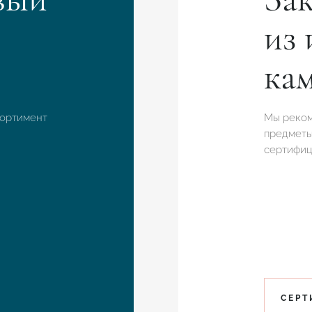
из 
ка
сортимент
Мы реком
предметы
сертифиц
СЕРТ