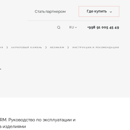
Где купить
Стать партнером
Купить камень
+998 91 005 45 49
RU
Сервисы
Купить изделие
НЯ
АКРИЛОВЫЙ КАМЕНЬ
NEOMARM
ИНСТРУКЦИИ И РЕКОМЕНДАЦИИ
Online дизайнер
и
M. Руководство по эксплуатации и
за изделиями