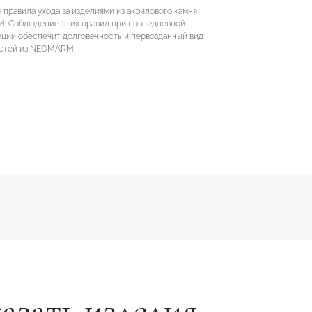
правила ухода за изделиями из акрилового камня
 Соблюдение этих правил при повседневной
ации обеспечит долговечность и первозданный вид
остей из NEOMARM
азать изделия