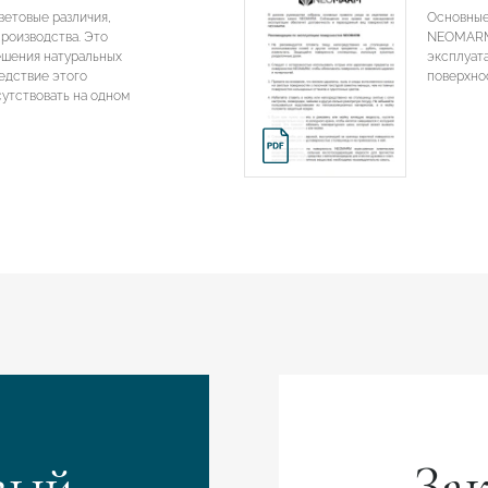
етовые различия,
Основные 
роизводства. Это
NEOMARM.
ешения натуральных
эксплуат
едствие этого
поверхн
утствовать на одном
Подтвердите, что вы не робот
ОТПРАВИТЬ ЗАЯВКУ
Подтвердите, что вы не робот
Подтвердите, что вы не робот
ОТПРАВИТЬ ПРОЕКТ
ОТПРАВИТЬ
вый
Зак