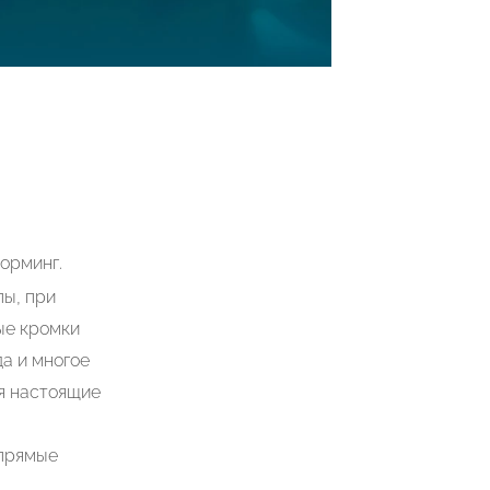
орминг.
лы, при
ые кромки
да и многое
ня настоящие
 прямые