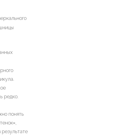
зеркального
ешницы
ванных
ирного
икула.
кое
ь редко.
жно понять
тенок»,
в результате