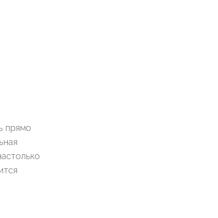
ь прямо
ьная
настолько
ится