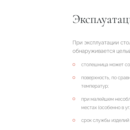
Эксплуатац
При эксплуатации сто
обнаруживается целы
столешница может со
поверхность, по срав
температур;
при малейшем несобл
местах (особенно в у
срок службы изделий 