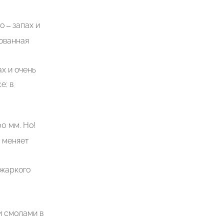
 – запах и
ованная
х и очень
е: в
0 мм. Но!
й меняет
 жаркого
и смолами в