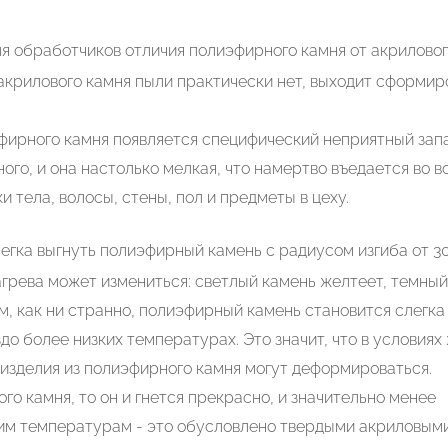
 обработчиков отличия полиэфирного камня от акрилового
акрилового камня пыли практически нет, выходит сформир
ирного камня появляется специфический неприятный запа
ного, и она настолько мелкая, что намертво въедается во вс
 тела, волосы, стены, пол и предметы в цеху.
егка выгнуть полиэфирный камень с радиусом изгиба от 30
агрева может измениться: светлый камень желтеет, темны
ом, как ни странно, полиэфирный камень становится слегка
до более низких температурах. Это значит, что в условиях
изделия из полиэфирного камня могут деформироваться.
го камня, то он и гнется прекрасно, и значительно менее
ким температурам - это обусловлено твердыми акриловым