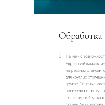
Обработка 
Начнем с возможносте
Акриловый камень, им
нагревании становитс
для круглых столешни
другое. Опытные маст
произведения искусст
Полиэфирный камень н
формы, без креатива.