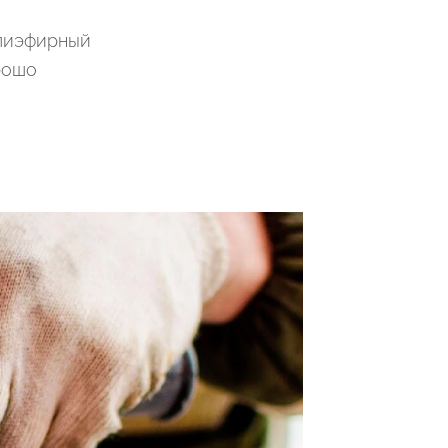
олиэфирный
рошо