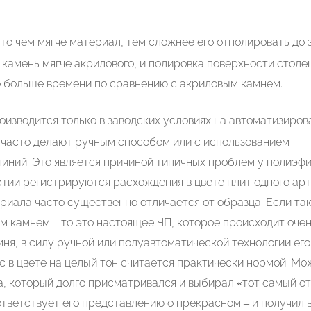
то чем мягче материал, тем сложнее его отполировать до 
камень мягче акрилового, и полировка поверхности стол
о больше времени по сравнению с акриловым камнем.
оизводится только в заводских условиях на автоматизиро
 часто делают ручным способом или с использованием
иний. Это является причиной типичных проблем у полиэф
артии регистрируются расхождения в цвете плит одного арт
ериала часто существенно отличается от образца. Если та
м камнем – то это настоящее ЧП, которое происходит очен
ня, в силу ручной или полуавтоматической технологии его
с в цвете на целый тон считается практически нормой. Мо
а, который долго присматривался и выбирал «тот самый от
тветствует его представлению о прекрасном – и получил 