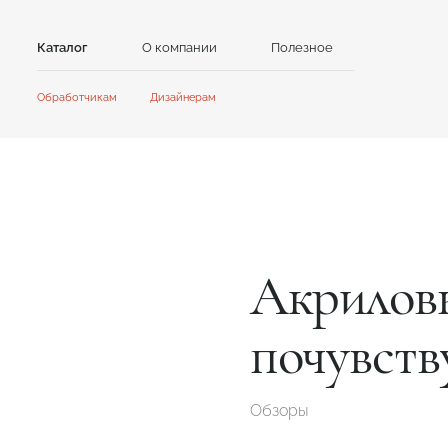
Каталог
О компании
Полезное
Контакты
Обработчикам
Дизайнерам
Камень
Главная
Главная
Сотрудничество
Сотрудничество
Акриловый камень
Кварцевый камень
Акции и новости
Новости
GRANDEX
Avant Quartz
Инструкции
Контент для клиентов
Каталоги и презентации
NEOMARM
Noblle Quartz
Online дизайнер
Акрилов
Online дизайнер
почувств
Обзоры