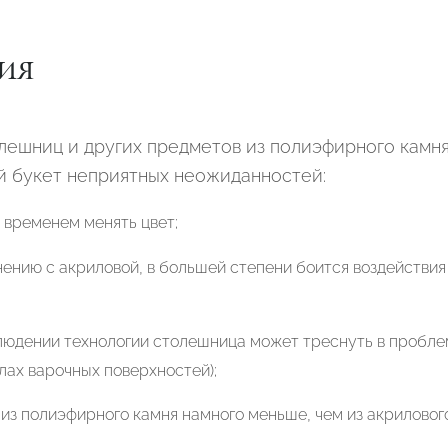
ия
лешниц и других предметов из полиэфирного камн
й букет неприятных неожиданностей:
 временем менять цвет;
нению с акриловой, в большей степени боится воздействия
юдении технологии столешница может треснуть в пробл
глах варочных поверхностей);
из полиэфирного камня намного меньше, чем из акрилового