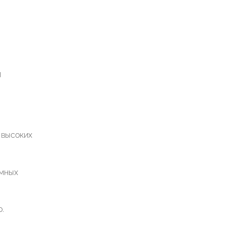
я
 высоких
емных
.