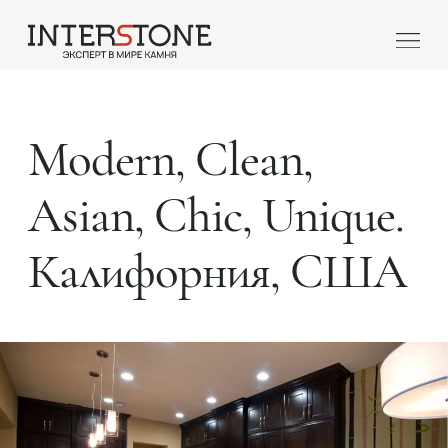
Modern, Clean,
Asian, Chic, Unique.
Калифорния, CША
Ваша сфера деятельности
Обработчик
Дизайнер