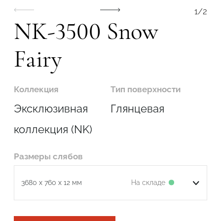
1
/
2
NK-3500 Snow
Fairy
Коллекция
Тип поверхности
Эксклюзивная
Глянцевая
коллекция (NK)
Размеры слябов
Подтвердите, что вы не робот
На складе
3680 x 760 x 12 мм
ОТПРАВИТЬ ЗАЯВКУ