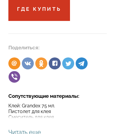
ГДЕ КУПИТЬ
Подтвердите, что вы не робот
Подтвердите, что вы не робот
ОТПРАВИТЬ ПРОЕКТ
ОТПРАВИТЬ
Поделиться:
Сопутствующие материалы:
Клей: Grandex 75 мл.
Пистолет для клея
Смеситель для клея
Читать еще