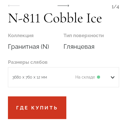
1
/
4
N-811 Cobble Ice
Коллекция
Тип поверхности
Гранитная (N)
Глянцевая
Размеры слябов
На складе
3680 x 760 x 12 мм
Подтвердите, что вы не робот
ГДЕ КУПИТЬ
ОТПРАВИТЬ ЗАЯВКУ