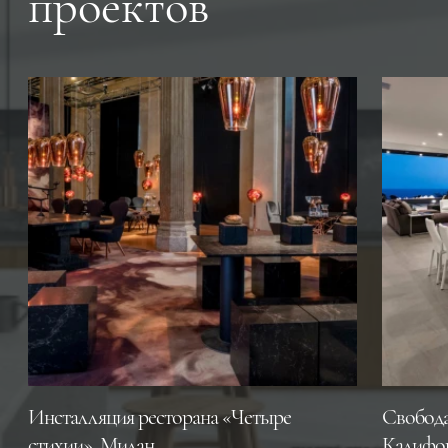
проектов
Инсталляция ресторана «Четыре
Свобода
стихии», Милан
Калифо