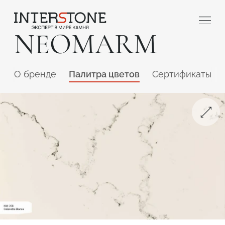
NEOMARM
O бренде
Палитра цветов
Сертификаты
Ваша сфера деятельности
Обработчик
Дизайнер