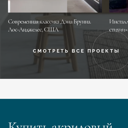
Современная классика Дэна Брунна.
Инсталл
Лос-Анджелес, CША
стихии»
СМОТРЕТЬ ВСЕ ПРОЕКТЫ
Купить акриловый