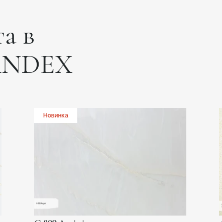
а в
ANDEX
Новинка