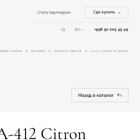
Где купить
Стать партнером
Купить камень
+998 91 005 45 49
RU
Сервисы
Купить изделие
ОВЫЙ КАМЕНЬ
GRANDEX
ПАЛИТРА ЦВЕТОВ
A-412 CITRON BLOSSOM
Online дизайнер
Назад в каталог
A-412 Citron