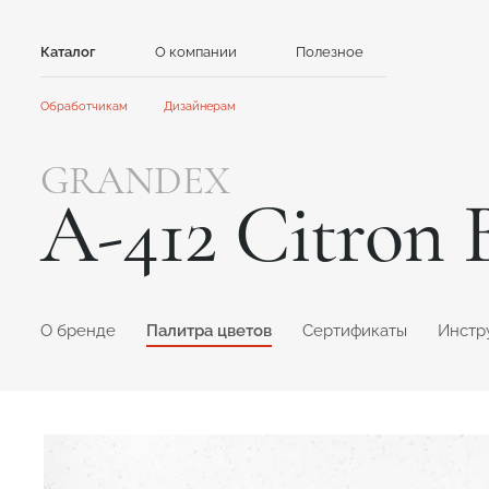
Каталог
О компании
Полезное
Контакты
Обработчикам
Дизайнерам
Камень
Главная
Главная
GRANDEX
Сотрудничество
Сотрудничество
Акриловый камень
Кварцевый камень
A-412 Citron 
Акции и новости
Новости
GRANDEX
Avant Quartz
Инструкции
Контент для клиентов
Каталоги и презентации
NEOMARM
Noblle Quartz
Online дизайнер
Online дизайнер
O бренде
Палитра цветов
Сертификаты
Инстр