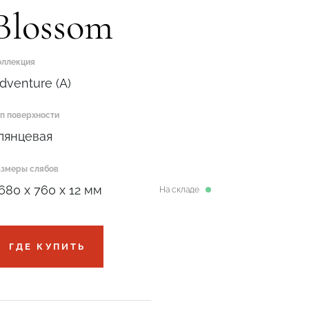
Blossom
оллекция
dventure (A)
ип поверхности
лянцевая
азмеры слябов
680 x 760 x 12 мм
На складе
ГДЕ КУПИТЬ