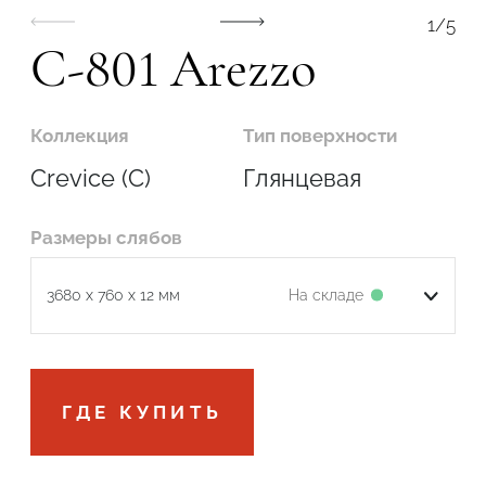
1
/
5
C-801 Arezzo
Коллекция
Тип поверхности
Crevice (C)
Глянцевая
Размеры слябов
На складе
3680 x 760 x 12 мм
Подтвердите, что вы не робот
ГДЕ КУПИТЬ
ОТПРАВИТЬ ЗАЯВКУ