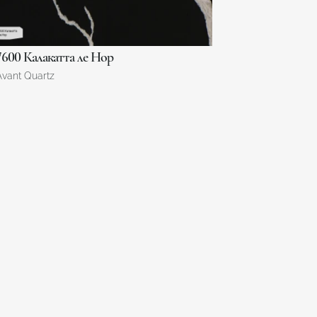
7600 Калакатта ле Нор
Avant Quartz