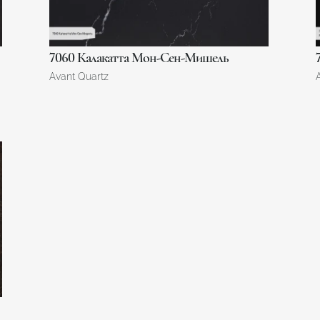
7060 Калакатта Мон-Сен-Мишель
Avant Quartz