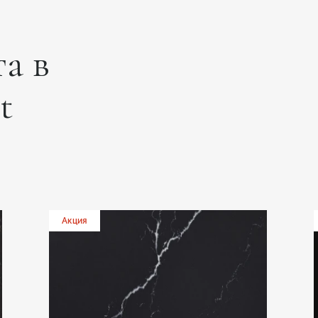
а в
t
Акция