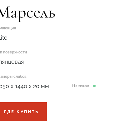
Марсель
оллекция
lite
ип поверхности
лянцевая
азмеры слябов
050 x 1440 x 20 мм
На складе
ГДЕ КУПИТЬ