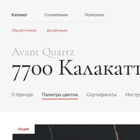
Каталог
О компании
Полезное
Контакты
Обработчикам
Дизайнерам
Камень
Главная
Главная
Avant Quartz
Сотрудничество
Сотрудничество
Акриловый камень
Кварцевый камень
7700 Калакат
Акции и новости
Новости
GRANDEX
Avant Quartz
Инструкции
Контент для клиентов
Каталоги и презентации
NEOMARM
Noblle Quartz
Online дизайнер
Online дизайнер
O бренде
Палитра цветов
Сертификаты
Инстр
Акция