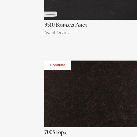
9510 Ванилла Анси
Avant Quartz
Новинка
7005 Горд