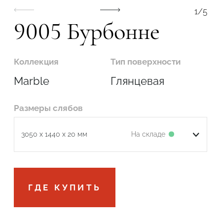
1
/
5
9005 Бурбонне
Коллекция
Тип поверхности
Marble
Глянцевая
Размеры слябов
На складе
3050 x 1440 x 20 мм
На складе
3200 x 1600 x 20 мм
Подтвердите, что вы не робот
ГДЕ КУПИТЬ
ОТПРАВИТЬ ЗАЯВКУ