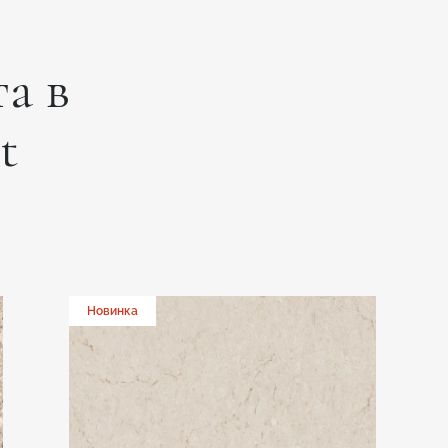
а в
t
Новинка