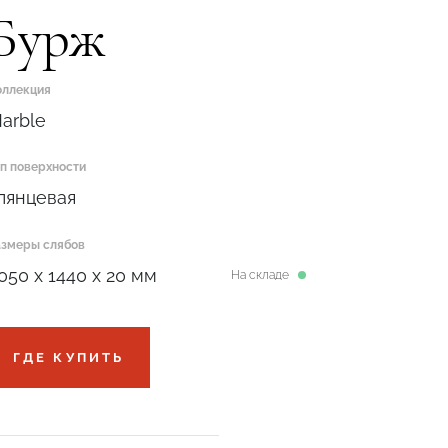
Бурж
оллекция
arble
ип поверхности
лянцевая
азмеры слябов
050 x 1440 x 20 мм
На складе
ГДЕ КУПИТЬ