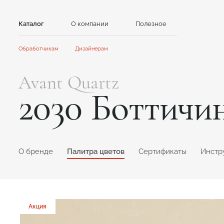
Каталог
О компании
Полезное
Контакты
Обработчикам
Дизайнерам
Камень
Главная
Главная
Avant Quartz
Сотрудничество
Сотрудничество
Акриловый камень
Кварцевый камень
2030 Боттичи
Акции и новости
Новости
GRANDEX
Avant Quartz
Инструкции
Контент для клиентов
Каталоги и презентации
NEOMARM
Noblle Quartz
Online дизайнер
Online дизайнер
O бренде
Палитра цветов
Сертификаты
Инстр
Акция