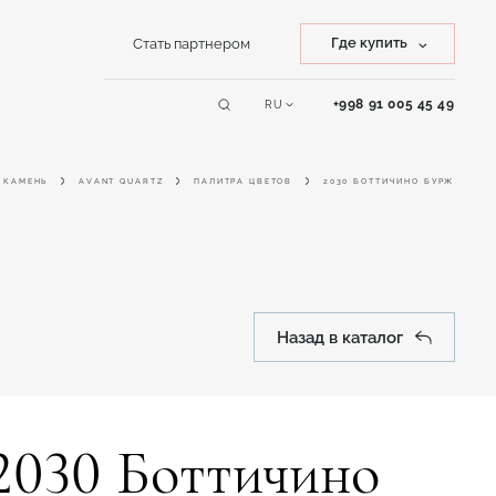
Где купить
Стать партнером
Купить камень
+998 91 005 45 49
RU
Сервисы
Купить изделие
 КАМЕНЬ
AVANT QUARTZ
ПАЛИТРА ЦВЕТОВ
2030 БОТТИЧИНО БУРЖ
Online дизайнер
Назад в каталог
2030 Боттичино