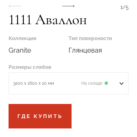
1
/
5
1111 Аваллон
Коллекция
Тип поверхности
Granite
Глянцевая
Размеры слябов
На складе
3200 x 1600 x 20 мм
Подтвердите, что вы не робот
ГДЕ КУПИТЬ
ОТПРАВИТЬ ЗАЯВКУ