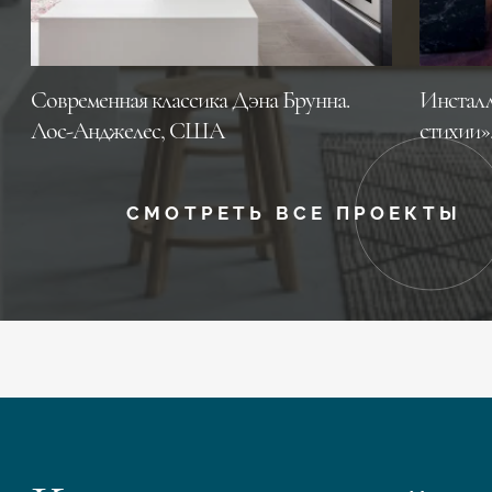
Современная классика Дэна Брунна.
Инсталл
Лос-Анджелес, CША
стихии»
СМОТРЕТЬ ВСЕ ПРОЕКТЫ