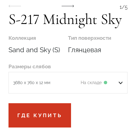
1
/
5
S-217 Midnight Sky
Коллекция
Тип поверхности
Sand and Sky (S)
Глянцевая
Размеры слябов
На складе
3680 x 760 x 12 мм
Подтвердите, что вы не робот
ГДЕ КУПИТЬ
ОТПРАВИТЬ ЗАЯВКУ