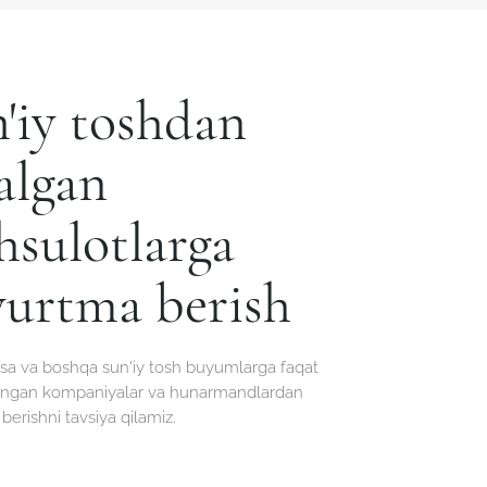
'iy toshdan
algan
sulotlarga
urtma berish
tsa va boshqa sun'iy tosh buyumlarga faqat
tlangan kompaniyalar va hunarmandlardan
erishni tavsiya qilamiz.