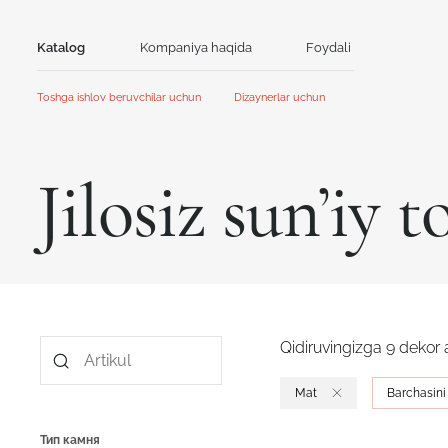
Katalog
Kompaniya haqida
Foydali
Aloqa
Toshga ishlov beruvchilar uchun
Dizaynerlar uchun
Tosh
Bosh sahifa
Bosh sahifa
Hamkorlik
Hamkorlik
Akril tosh
Kvarts tosh
Jilosiz sun’iy t
Aksiyalar va yangiliklar
Yangiliklar
GRANDEX
Avant Quartz
Qo'llanma
Mijozlar uchun kontent
Kataloglar va taqdimotlar
NEOMARM
Noblle Quartz
Online dizayner
Online dizayner
Qidiruvingizga 9 dekor
Mat
Barchasini 
Тип камня