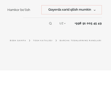
Qayerda xarid qilish mumkin
Hamkor bo'lish
Tosh xarid qilish
+998 91 005 45 49
UZ
Servislar
Mahsulot xarid qilish
BOSH SAHIFA
TOSH KATALOGI
BARCHA TOSHLARNING RANGLARI
Online dizayner