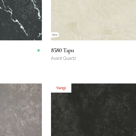
8580 Тарн
Avant Quartz
3200 x 1600 x 20 mm
Omborda
Omborda
Yangi