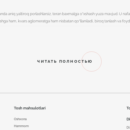
unda aniq yaltiroq porlashlarsiz, teran baxmalga o’xshash yuza mavjud. U nafaq
toshga ham, kvars aglomeratga ham nisbatan qo’llaniladi, biroq tanlash va foydal
lari
ЧИТАТЬ ПОЛНОСТЬЮ
nadi. U yorug’likni yumshoqroq aks ettiradi, mayda nuqsonlarni
 keltirilgan:
hatmaydi, qulaylik yaratadi.
irtlar va mebellar uchun dolzarb.
Tosh mahsulotlari
T
da jilosiz tuzilmalar faol qo’llaniladi.
D
Oshxona
qimli, “issiq” material hissini beradi.
Hammom
Di