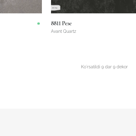
8811 Резе
Avant Quartz
3200 x 1600 x 20 mm
Omborda
Omborda
Ko'rsatildi
9
dar
9 dekor