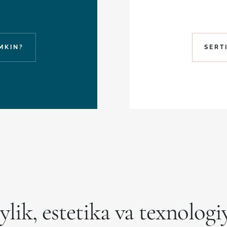
MKIN?
SERT
iylik, estetika va texnologi