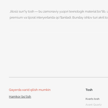
Jilosiz sun’iy tosh — bu zamonaviy yuqori texnologik material bo’lib, 
premium va tijorat interyerlarida qo’llaniladi. Bunday ishlov turi akril 
Jilosiz toshning afzallik
Jilosiz yuza nafaqat tashqi ko’rinish, balki taktil jihatidan ham farqla
yashiradi va sipo, qimmatbaho ko’rinishga ega. Quyida asosiy afzalliklar
Past darajadagi yaltirash. Jilosiz tosh yorug’ joylarda ko’zni charc
Barmoq izlari va tirnalishlar kamroq ko’rinadi. Bu ayniqsa ishchi s
Qayerda xarid qilish mumkin
Tosh
Zamonaviy tashqi ko’rinish. Minimalizm, skandi, loft va eko uslublar
Hamkor bo'lish
Kvarts tosh
Taktil jozibadorlik. Jilosiz yuzali buyumlar qo’l bilan tegilganda yo
Avant Quartz