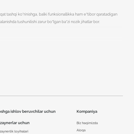
at tashqi ko’rinishga, balki funksionallikka ham e’tibor qaratadigan
anishda tushunilishi zarur bo’lgan ba’zi nozik jihatlar bor.
oshga ishlov beruvchilar uchun
Kompaniya
izaynerlar uchun
Biz haqimizda
Aloqa
zaynerlik loyihalari