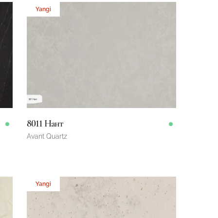
Yangi
8011 Нант
Avant Quartz
3200 x 1600 x 20 mm
Omborda
Yangi