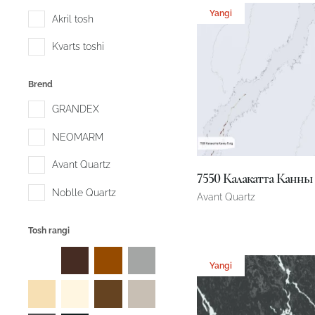
Yangi
Akril tosh
Kvarts toshi
Brend
GRANDEX
NEOMARM
Avant Quartz
7550 Калакатта Канны 
Noblle Quartz
Avant Quartz
Tosh rangi
3200 x 1600 x 20 mm
Yangi