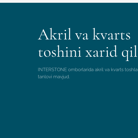
Akril va kvarts
toshini xarid qil
INTERSTONE omborlarida akril va kvarts toshlar
tanlovi mavjud.