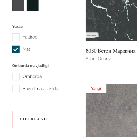
Yuzasi
Yaltiroq
Mat
8030 Бетон Марквина
Avant Quartz
Omborda mavjudligi
Omborda
3200 x 1600 x 20 mm
Buyurtma asosida
Yangi
FILTRLASH