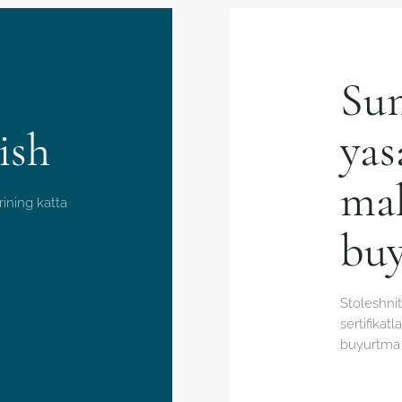
Sun
ish
yas
mah
ining katta
buy
Stoleshni
sertifika
buyurtma b