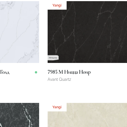
Yangi
Robot emasligingizni tasdiqlang
ARIZANI YUBORISH
Голд
7985 М Ницца Ноир
Robot emasligingizni tasdiqlang
Avant Quartz
Robot emasligingizni tasdiqlang
YUBORISH
3200 x 1600 x 20 mm
Omborda
Omborda
LOYIHANI YUBORISH
Yangi