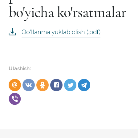
bo'yicha ko'rsatmalar
Qo'llanma yuklab olish (.pdf)
Ulashish:
Robot emasligingizni tasdiqlang
ARIZANI YUBORISH