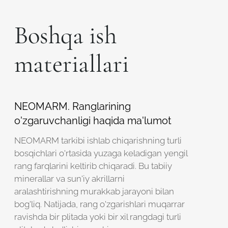
Robot emasligingizni tasdiqlang
Robot emasligingizni tasdiqlang
Boshqa ish
LOYIHANI YUBORISH
materiallari
YUBORISH
NEOMARM. Ranglarining
o'zgaruvchanligi haqida ma'lumot
NEOMARM tarkibi ishlab chiqarishning turli
bosqichlari o'rtasida yuzaga keladigan yengil
rang farqlarini keltirib chiqaradi. Bu tabiiy
minerallar va sun'iy akrillarni
aralashtirishning murakkab jarayoni bilan
bog'liq. Natijada, rang o'zgarishlari muqarrar
ravishda bir plitada yoki bir xil rangdagi turli