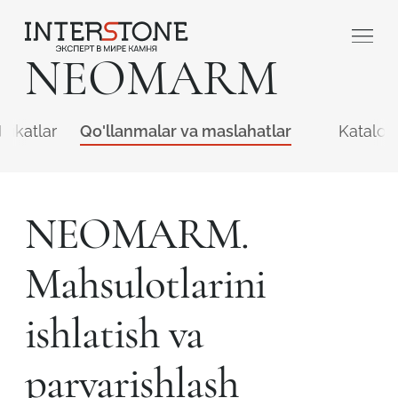
NEOMARM
ifikatlar
Qo'llanmalar va maslahatlar
Katalog
NEOMARM.
Qaysi sohada faoliyat yuritasiz?
Mahsulotlarini
Toshga ishlov
Dizayner
ishlatish va
beruvch
parvarishlash