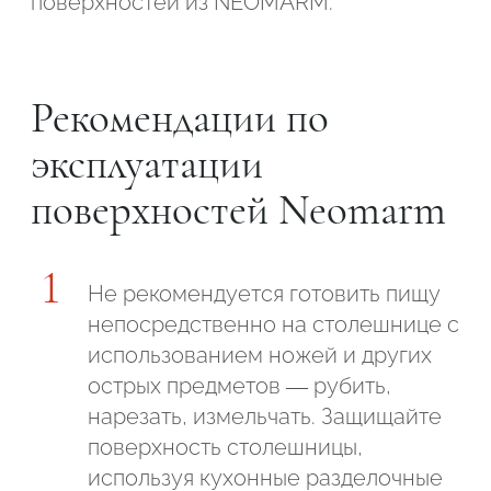
поверхностей из NEOMARM.
Подтвердите, что вы не робот
Подтвердите, что вы не робот
Рекомендации по
ОТПРАВИТЬ ПРОЕКТ
эксплуатации
ОТПРАВИТЬ
поверхностей Neomarm
Не рекомендуется готовить пищу
непосредственно на столешнице с
использованием ножей и других
острых предметов — рубить,
нарезать, измельчать. Защищайте
поверхность столешницы,
используя кухонные разделочные