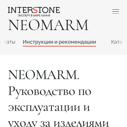
NEOMARM
фикаты
Инструкции и рекомендации
Катал
NEOMARM.
Ваша сфера деятельности
Руководство по
Обработчик
Дизайнер
эксплуатации и
уходу за изделиями