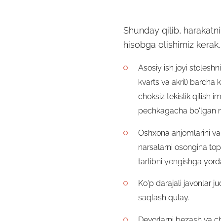
Shunday qilib, harakatn
hisobga olishimiz kerak.
Asosiy ish joyi stoleshn
kvarts va akril) barcha 
choksiz tekislik qilish
pechkagacha bo'lgan m
Oshxona anjomlarini va k
narsalarni osongina topi
tartibni yengishga yor
Ko'p darajali javonlar 
saqlash qulay.
Devorlarni bezash va ch