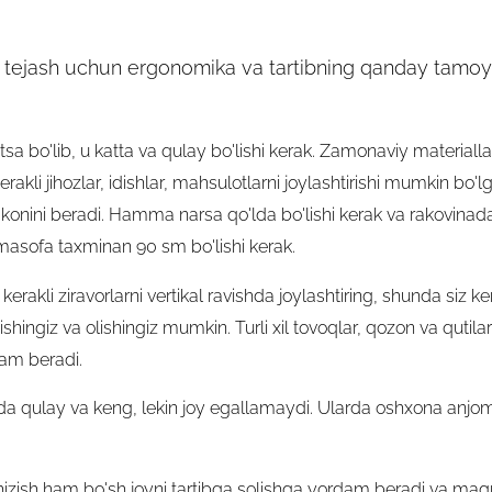
i tejash uchun ergonomika va tartibning qanday tamoyil
itsa bo'lib, u katta va qulay bo'lishi kerak. Zamonaviy materiallar
kerakli jihozlar, idishlar, mahsulotlarni joylashtirishi mumkin bo'
 imkonini beradi. Hamma narsa qo'lda bo'lishi kerak va rakovinad
asofa taxminan 90 sm bo'lishi kerak.
erakli ziravorlarni vertikal ravishda joylashtiring, shunda siz ker
shingiz va olishingiz mumkin. Turli xil tovoqlar, qozon va qutil
dam beradi.
juda qulay va keng, lekin joy egallamaydi. Ularda oshxona anjom
izish ham bo'sh joyni tartibga solishga yordam beradi va magn