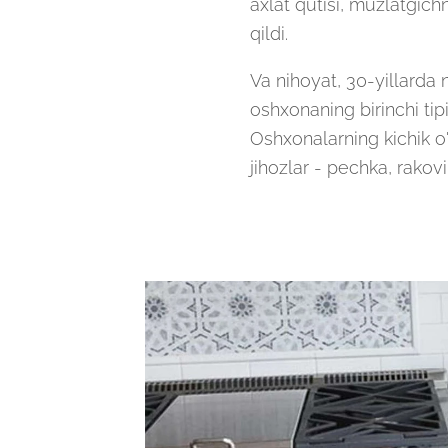
axlat qutisi, muzlatgichn
qildi.
Va nihoyat, 30-yillarda
oshxonaning birinchi tip
Oshxonalarning kichik o
jihozlar - pechka, rakovi