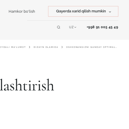
Qayerda xarid qilish mumkin
Hamkor bo'lish
Tosh xarid qilish
+998 91 005 45 49
UZ
Servislar
Mahsulot xarid qilish
OYDALI MA'LUMOT
DIZAYN OLAMIDA
OSHXONANGIZNI QANDAY OPTIMALLASHTIRISH MUMKIN
Online dizayner
ashtirish