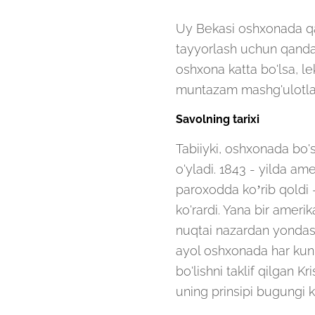
Uy Bekasi oshxonada qan
tayyorlash uchun qanday 
oshxona katta bo'lsa, le
muntazam mashg'ulotlar
Savolning tarixi
Tabiiyki, oshxonada bo's
o'yladi. 1843 - yilda am
paroxodda ko’rib qoldi -
ko'rardi. Yana bir ameri
nuqtai nazardan yondashd
ayol oshxonada har kuni
bo'lishni taklif qilgan K
uning prinsipi bugungi 