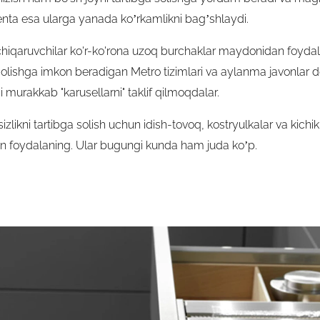
enta esa ularga yanada ko’rkamlikni bag’shlaydi.
hiqaruvchilar ko'r-ko'rona uzoq burchaklar maydonidan foyda
a olishga imkon beradigan Metro tizimlari va aylanma javonlar 
 murakkab "karusellarni" taklif qilmoqdalar.
sizlikni tartibga solish uchun idish-tovoq, kostryulkalar va kichi
n foydalaning. Ular bugungi kunda ham juda ko’p.