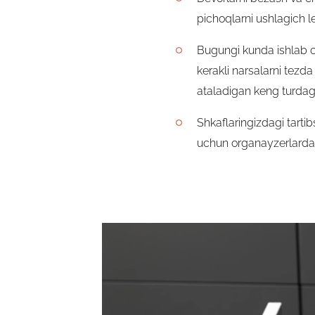
pichoqlarni ushlagich l
Bugungi kunda ishlab c
kerakli narsalarni tezd
ataladigan keng turdagi
Shkaflaringizdagi tartib
uchun organayzerlarda