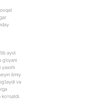
 ovqat
agar
unday
lib ayol
u g'oyani
i yaxshi
keyin ilmiy
og'laydi va
arga
 ko'rsatdi,