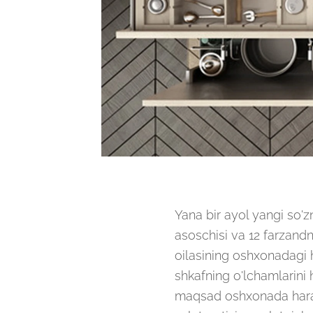
Yana bir ayol yangi so'z
asoschisi va 12 farzand
oilasining oshxonadagi h
shkafning o'lchamlarini
maqsad oshxonada haraka