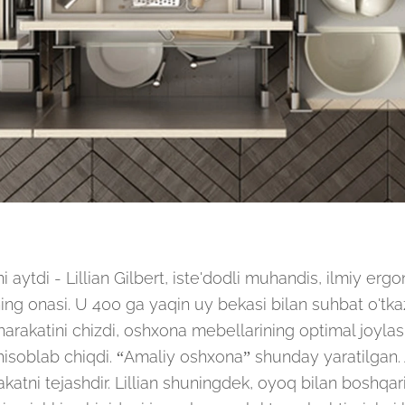
ni aytdi - Lillian Gilbert, iste'dodli muhandis, ilmiy er
ning onasi. U 400 ga yaqin uy bekasi bilan suhbat o'tka
arakatini chizdi, oshxona mebellarining optimal joylash
 hisoblab chiqdi. “Amaliy oshxona” shunday yaratilgan.
tni tejashdir. Lillian shuningdek, oyoq bilan boshqar