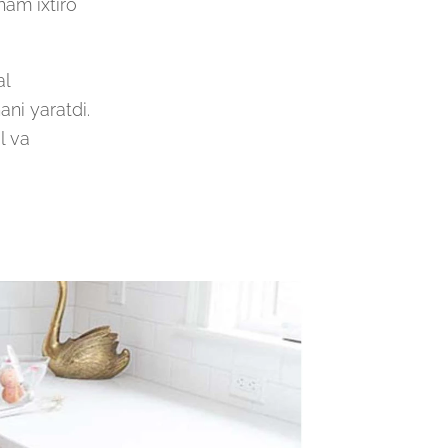
ham ixtiro
al
ani yaratdi.
l va