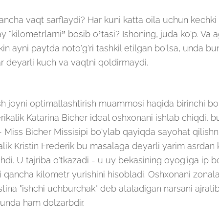
cha vaqt sarflaydi? Har kuni katta oila uchun kechki
"kilometrlarni” bosib o’tasi? Ishoning, juda ko'p. Va 
kin ayni paytda noto'g'ri tashkil etilgan bo'lsa, unda b
 deyarli kuch va vaqtni qoldirmaydi.
Robot emasligingizni tasdiqlang
h joyni optimallashtirish muammosi haqida birinchi bo'
ARIZANI YUBORISH
erikalik Katarina Bicher ideal oshxonani ishlab chiqdi, b
 Miss Bicher Missisipi bo'ylab qayiqda sayohat qilishn
Robot emasligingizni tasdiqlang
Robot emasligingizni tasdiqlang
kalik Kristin Frederik bu masalaga deyarli yarim asrdan 
i. U tajriba o'tkazadi - u uy bekasining oyog'iga ip b
YUBORISH
 qancha kilometr yurishini hisobladi. Oshxonani zonal
LOYIHANI YUBORISH
ristina "ishchi uchburchak" deb ataladigan narsani ajratib
kunda ham dolzarbdir.