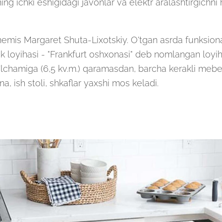
ing ichki eshigidagi javonlar va elektr aralashtirgichni 
 nemis Margaret Shuta-Lixotskiy. O'tgan asrda funksion
ik loyihasi - "Frankfurt oshxonasi" deb nomlangan loyih
'lchamiga (6,5 kv.m.) qaramasdan, barcha kerakli mebe
na, ish stoli, shkaflar yaxshi mos keladi.