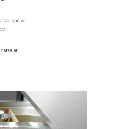
lanadigan va
deb
k narsalar