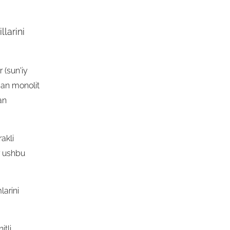
larini
 (sun'iy
lgan monolit
an
akli
ar ushbu
larini
itli