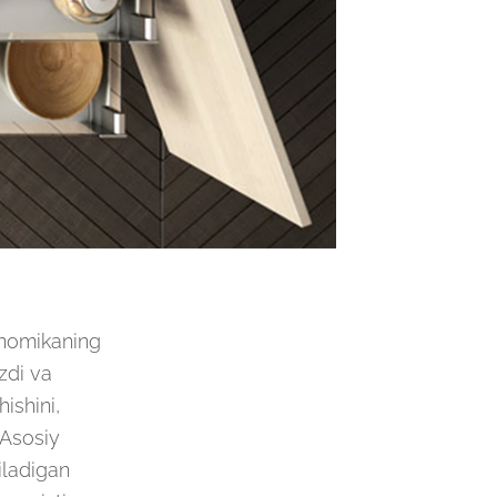
gonomikaning
zdi va
ishini,
 Asosiy
iladigan