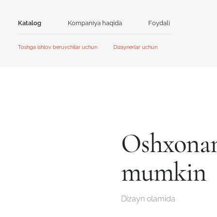
Katalog
Kompaniya haqida
Foydali
Aloqa
Toshga ishlov beruvchilar uchun
Dizaynerlar uchun
Tosh
Bosh sahifa
Bosh sahifa
Hamkorlik
Hamkorlik
Akril tosh
Kvarts tosh
Aksiyalar va yangiliklar
Yangiliklar
GRANDEX
Avant Quartz
Qo'llanma
Mijozlar uchun kontent
Kataloglar va taqdimotlar
NEOMARM
Noblle Quartz
Online dizayner
Oshxonang
Online dizayner
mumkin
Dizayn olamida