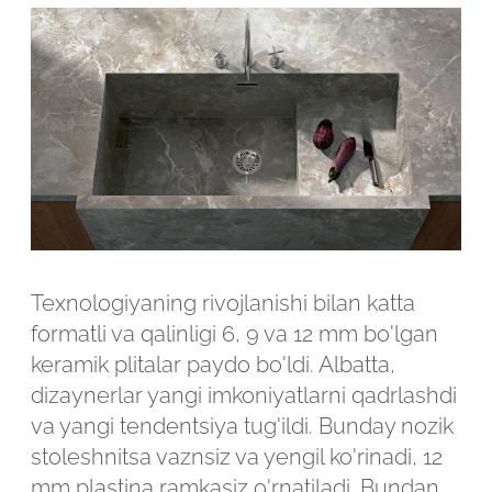
Texnologiyaning rivojlanishi bilan katta
formatli va qalinligi 6, 9 va 12 mm bo'lgan
keramik plitalar paydo bo'ldi. Albatta,
dizaynerlar yangi imkoniyatlarni qadrlashdi
va yangi tendentsiya tug'ildi. Bunday nozik
stoleshnitsa vaznsiz va yengil ko'rinadi, 12
mm plastina ramkasiz o'rnatiladi. Bundan