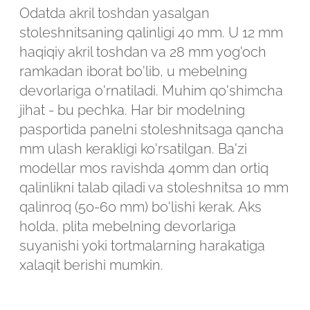
Odatda akril toshdan yasalgan
stoleshnitsaning qalinligi 40 mm. U 12 mm
haqiqiy akril toshdan va 28 mm yog'och
ramkadan iborat bo'lib, u mebelning
devorlariga o'rnatiladi. Muhim qo'shimcha
jihat - bu pechka. Har bir modelning
pasportida panelni stoleshnitsaga qancha
mm ulash kerakligi ko'rsatilgan. Ba'zi
modellar mos ravishda 40mm dan ortiq
qalinlikni talab qiladi va stoleshnitsa 10 mm
qalinroq (50-60 mm) bo'lishi kerak. Aks
holda, plita mebelning devorlariga
suyanishi yoki tortmalarning harakatiga
xalaqit berishi mumkin.