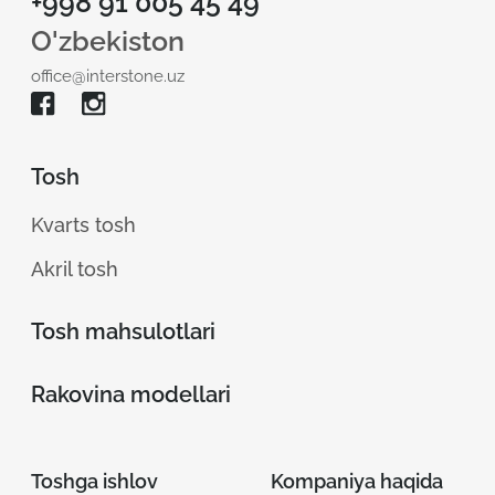
+998 91 005 45 49
O'zbekiston
office@interstone.uz
Tosh
Kvarts tosh
Akril tosh
Tosh mahsulotlari
Rakovina modellari
Toshga ishlov
Kompaniya haqida