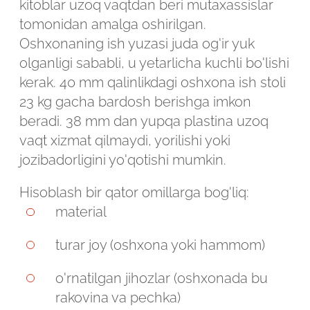
kitoblar uzoq vaqtdan beri mutaxassislar
tomonidan amalga oshirilgan.
Oshxonaning ish yuzasi juda og'ir yuk
olganligi sababli, u yetarlicha kuchli bo'lishi
kerak. 40 mm qalinlikdagi oshxona ish stoli
23 kg gacha bardosh berishga imkon
beradi. 38 mm dan yupqa plastina uzoq
vaqt xizmat qilmaydi, yorilishi yoki
jozibadorligini yo'qotishi mumkin.
Hisoblash bir qator omillarga bog'liq:
material
turar joy (oshxona yoki hammom)
Robot emasligingizni tasdiqlang
o'rnatilgan jihozlar (oshxonada bu
rakovina va pechka)
ARIZANI YUBORISH