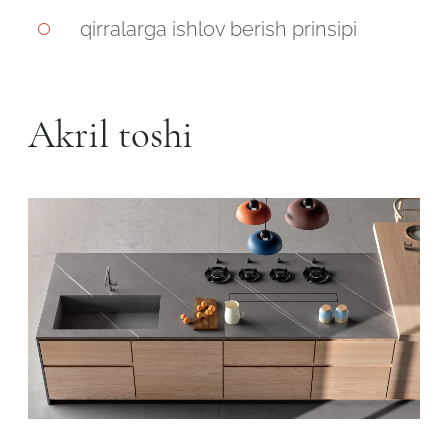
Robot emasligingizni tasdiqlang
qirralarga ishlov berish prinsipi
Robot emasligingizni tasdiqlang
LOYIHANI YUBORISH
YUBORISH
Akril toshi