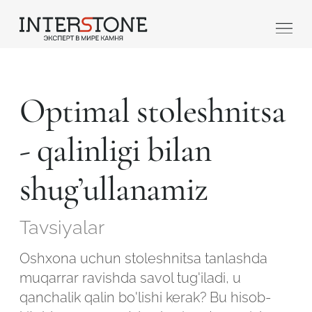
Optimal stoleshnitsa
- qalinligi bilan
shug’ullanamiz
Qaysi sohada faoliyat yuritasiz?
Tavsiyalar
Toshga ishlov
Dizayner
beruvch
Oshxona uchun stoleshnitsa tanlashda
muqarrar ravishda savol tug'iladi, u
qanchalik qalin bo'lishi kerak? Bu hisob-