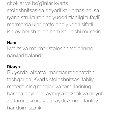
choklar va bo'g'inlar kvarts
stoleshnitsasida deyarli ko'rinmas bo'lsa
(yana strukturaning yuqori zichligi tufayli),
marmarda ular hatto eng yuqori sifatli
ishlov berish bilan ham ko'rinishi mumkin.
Narx
Kvarts va marmar stoleshnitsalarining
narxlari baland.
Dizayn
Bu yerda, albatta, marmar raqobatdan
tashqarida. Kvarts stoleshnitsasi tabiiy
materialning ranglari va tomirlarining
barcha boyligini, ayniqsa ekzotik va noyob
zotlarni takrorlay olmaydi. Ammo tanlov
har doim sizniki.