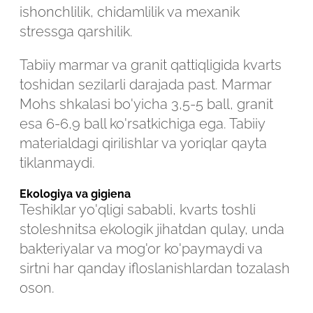
Robot emasligingizni tasdiqlang
ishonchlilik, chidamlilik va mexanik
Robot emasligingizni tasdiqlang
stressga qarshilik.
LOYIHANI YUBORISH
Tabiiy marmar va granit qattiqligida kvarts
YUBORISH
toshidan sezilarli darajada past. Marmar
Mohs shkalasi bo'yicha 3,5-5 ball, granit
esa 6-6,9 ball ko'rsatkichiga ega. Tabiiy
materialdagi qirilishlar va yoriqlar qayta
tiklanmaydi.
Ekologiya va gigiena
Teshiklar yo'qligi sababli, kvarts toshli
stoleshnitsa ekologik jihatdan qulay, unda
bakteriyalar va mog'or ko'paymaydi va
sirtni har qanday ifloslanishlardan tozalash
oson.