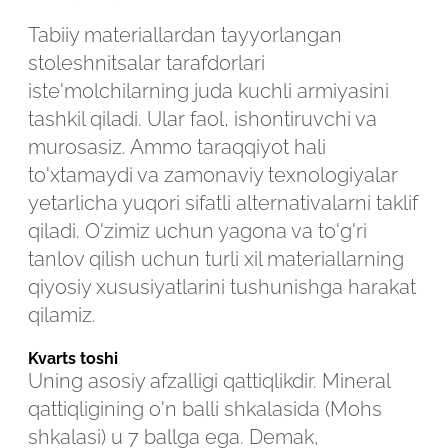
Tabiiy materiallardan tayyorlangan
stoleshnitsalar tarafdorlari
iste'molchilarning juda kuchli armiyasini
tashkil qiladi. Ular faol, ishontiruvchi va
murosasiz. Ammo taraqqiyot hali
to'xtamaydi va zamonaviy texnologiyalar
yetarlicha yuqori sifatli alternativalarni taklif
qiladi. O'zimiz uchun yagona va to'g'ri
tanlov qilish uchun turli xil materiallarning
qiyosiy xususiyatlarini tushunishga harakat
qilamiz.
Kvarts toshi
Robot emasligingizni tasdiqlang
Uning asosiy afzalligi qattiqlikdir. Mineral
qattiqligining o'n balli shkalasida (Mohs
shkalasi) u 7 ballga ega. Demak,
ARIZANI YUBORISH