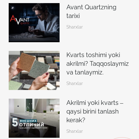
Avant Quartzning
tarixi
Sharxlar
Kvarts toshimi yoki
akrilmi? Taqqoslaymiz
va tanlaymiz.
Sharxlar
Akrilmi yoki kvarts –
qaysi birini tanlash
kerak?
Sharxlar