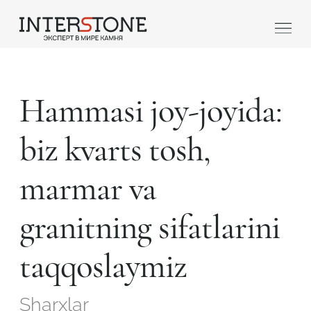
Hammasi joy-joyida:
biz kvarts tosh,
marmar va
Qaysi sohada faoliyat yuritasiz?
granitning sifatlarini
Toshga ishlov
Dizayner
beruvch
taqqoslaymiz
Sharxlar