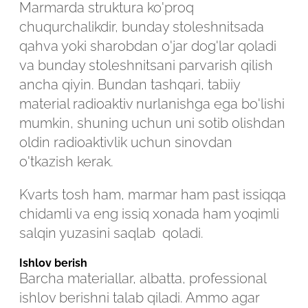
Marmarda struktura ko'proq
chuqurchalikdir, bunday stoleshnitsada
qahva yoki sharobdan o'jar dog'lar qoladi
va bunday stoleshnitsani parvarish qilish
ancha qiyin. Bundan tashqari, tabiiy
material radioaktiv nurlanishga ega bo'lishi
mumkin, shuning uchun uni sotib olishdan
oldin radioaktivlik uchun sinovdan
o'tkazish kerak.
Kvarts tosh ham, marmar ham past issiqqa
chidamli va eng issiq xonada ham yoqimli
salqin yuzasini saqlab qoladi.
Ishlov berish
Barcha materiallar, albatta, professional
ishlov berishni talab qiladi. Ammo agar