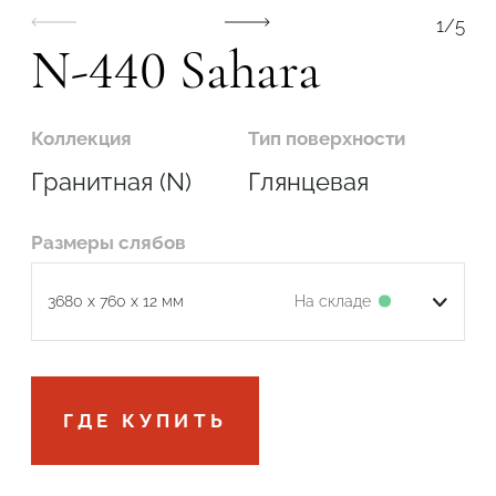
1
/
5
N-440 Sahara
Коллекция
Тип поверхности
Гранитная (N)
Глянцевая
Размеры слябов
На складе
3680 x 760 x 12 мм
Подтвердите, что вы не робот
ГДЕ КУПИТЬ
ОТПРАВИТЬ ЗАЯВКУ