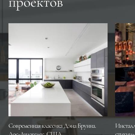
проектов
Современная классика Дэна Брунна.
Инсталл
Лос-Анджелес, CША
стихии»