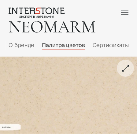
NEOMARM
O бренде
Палитра цветов
Сертификаты
Ваша сфера деятельности
Обработчик
Дизайнер