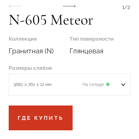
1
/
2
N-605 Meteor
Коллекция
Тип поверхности
Гранитная (N)
Глянцевая
Размеры слябов
На складе
3680 x 760 x 12 мм
Подтвердите, что вы не робот
ГДЕ КУПИТЬ
ОТПРАВИТЬ ЗАЯВКУ