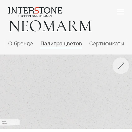
NEOMARM
O бренде
Палитра цветов
Сертификаты
Ваша сфера деятельности
Обработчик
Дизайнер