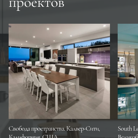
проектов
Свобода пространства. Калвер-Сити,
South L
Калифорния, CША
Великоб