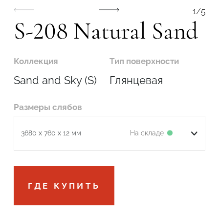
1
/
5
S-208 Natural Sand
Коллекция
Тип поверхности
Sand and Sky (S)
Глянцевая
Размеры слябов
На складе
3680 x 760 x 12 мм
Подтвердите, что вы не робот
ГДЕ КУПИТЬ
ОТПРАВИТЬ ЗАЯВКУ