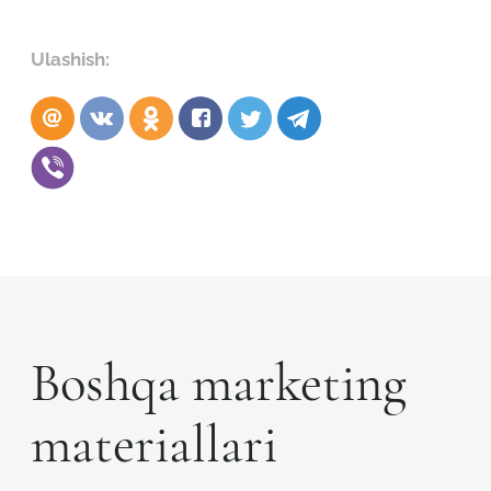
Ulashish:
Boshqa marketing
Robot emasligingizni tasdiqlang
materiallari
ARIZANI YUBORISH