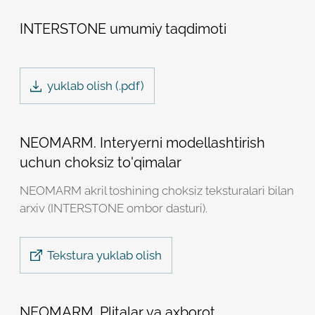
Robot emasligingizni tasdiqlang
Robot emasligingizni tasdiqlang
INTERSTONE umumiy taqdimoti
LOYIHANI YUBORISH
YUBORISH
yuklab olish (.
pdf
)
NEOMARM. Interyerni modellashtirish
uchun choksiz to'qimalar
NEOMARM akril toshining choksiz teksturalari bilan
arxiv (INTERSTONE ombor dasturi).
Tekstura yuklab olish
NEOMARM. Plitalar va axborot