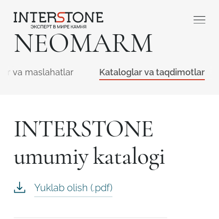
NEOMARM
lar va maslahatlar
Kataloglar va taqdimotlar
INTERSTONE
Qaysi sohada faoliyat yuritasiz?
umumiy katalogi
Toshga ishlov
Dizayner
beruvch
Yuklab olish (.pdf)