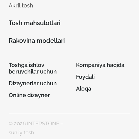
Akril tosh
Tosh mahsulotlari
Rakovina modellari
Toshga ishlov
Kompaniya haqida
beruvchilar uchun
Foydali
Dizaynerlar uchun
Aloqa
Online dizayner
© 2026 INTERSTONE –
sun'iy tosh