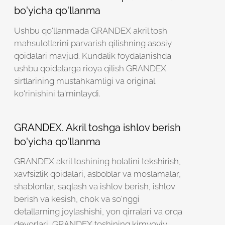
bo'yicha qo'llanma
Ushbu qo'llanmada GRANDEX akril tosh
mahsulotlarini parvarish qilishning asosiy
qoidalari mavjud. Kundalik foydalanishda
ushbu qoidalarga rioya qilish GRANDEX
sirtlarining mustahkamligi va original
ko'rinishini ta'minlaydi.
GRANDEX. Akril toshga ishlov berish
bo'yicha qo'llanma
GRANDEX akril toshining holatini tekshirish,
xavfsizlik qoidalari, asboblar va moslamalar,
shablonlar, saqlash va ishlov berish, ishlov
berish va kesish, chok va so'nggi
detallarning joylashishi, yon qirralari va orqa
devorlari, GRANDEX toshining kimyoviy