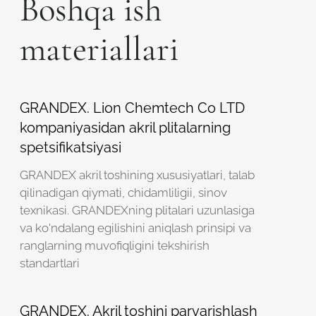
Boshqa ish
Robot emasligingizni tasdiqlang
Robot emasligingizni tasdiqlang
materiallari
LOYIHANI YUBORISH
YUBORISH
GRANDEX. Lion Chemtech Co LTD
kompaniyasidan akril plitalarning
spetsifikatsiyasi
GRANDEX akril toshining xususiyatlari, talab
qilinadigan qiymati, chidamliligii, sinov
texnikasi. GRANDEXning plitalari uzunlasiga
va ko'ndalang egilishini aniqlash prinsipi va
ranglarning muvofiqligini tekshirish
standartlari
GRANDEX. Akril toshini parvarishlash