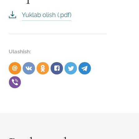
Yuklab olish (.pdf)
Ulashish:
Robot emasligingizni tasdiqlang
ARIZANI YUBORISH