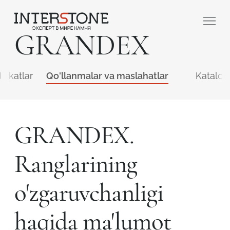
GRANDEX
ifikatlar
Qo'llanmalar va maslahatlar
Katalog
GRANDEX.
Qaysi sohada faoliyat yuritasiz?
Ranglarining
Toshga ishlov
Dizayner
o'zgaruvchanligi
beruvch
haqida ma'lumot