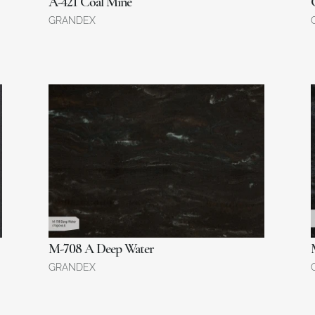
A-421 Coal Mine
GRANDEX
M-708 A Deep Water
GRANDEX