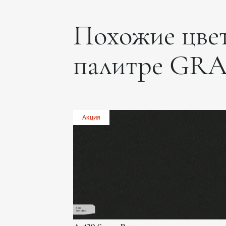
Похожие цвет
палитре GR
Акция