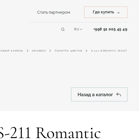
Где купить
Стать партнером
Купить камень
+998 91 005 45 49
RU
Сервисы
Купить изделие
ЛОВЫЙ КАМЕНЬ
GRANDEX
ПАЛИТРА ЦВЕТОВ
S-211 ROMANTIC NIGHT
Online дизайнер
Назад в каталог
S-211 Romantic