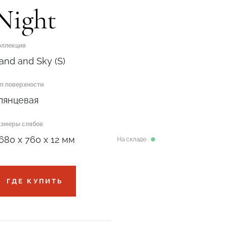
Night
оллекция
and and Sky (S)
ип поверхности
лянцевая
азмеры слябов
680 x 760 x 12 мм
На складе
ГДЕ КУПИТЬ