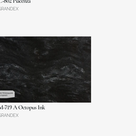
C-802 Piacenza
GRANDEX
M-719 А Octopus Ink
GRANDEX