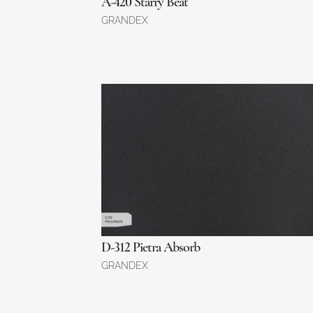
A-420 Starry Beat
GRANDEX
D-312 Pietra Absorb
GRANDEX