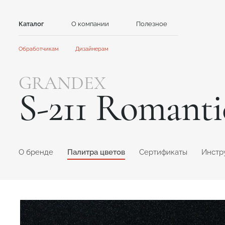
Каталог
О компании
Полезное
Контакты
Обработчикам
Дизайнерам
Камень
Главная
Главная
GRANDEX
Сотрудничество
Сотрудничество
Акриловый камень
Кварцевый камень
S-211 Romanti
Акции и новости
Новости
GRANDEX
Avant Quartz
Инструкции
Контент для клиентов
Каталоги и презентации
NEOMARM
Noblle Quartz
Online дизайнер
Online дизайнер
O бренде
Палитра цветов
Сертификаты
Инстр