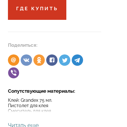
ГДЕ КУПИТЬ
Подтвердите, что вы не робот
Подтвердите, что вы не робот
ОТПРАВИТЬ ПРОЕКТ
ОТПРАВИТЬ
Поделиться:
Сопутствующие материалы:
Клей: Grandex 75 мл.
Пистолет для клея
Смеситель для клея
Читать еще