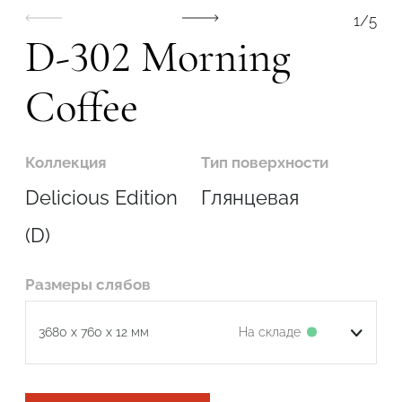
1
/
5
D-302 Morning
Coffee
Коллекция
Тип поверхности
Delicious Edition
Глянцевая
(D)
Размеры слябов
Подтвердите, что вы не робот
На складе
3680 x 760 x 12 мм
ОТПРАВИТЬ ЗАЯВКУ