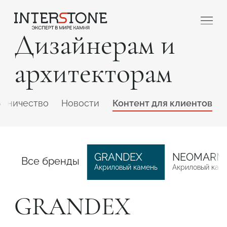
Дизайнерам и
архитекторам
удничество
Новости
Контент для клиентов
Ваша сфера деятельности
GRANDEX
NEOMARM
Все бренды
Акриловый камень
Акриловый кам
Обработчик
Дизайнер
GRANDEX