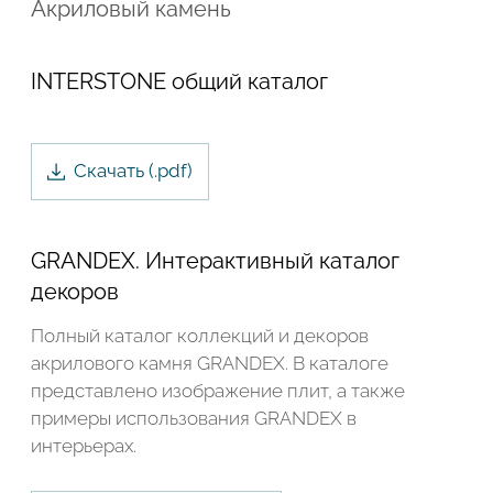
Акриловый камень
INTERSTONE общий каталог
Скачать
(.
pdf
)
GRANDEX. Интерактивный каталог
декоров
Полный каталог коллекций и декоров
акрилового камня GRANDEX. В каталоге
представлено изображение плит, а также
Подтвердите, что вы не робот
примеры использования GRANDEX в
интерьерах.
ОТПРАВИТЬ ЗАЯВКУ