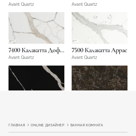
Avant Quartz
Avant Quartz
Подтвердите, что вы не робот
Подтвердите, что вы не робот
ОТПРАВИТЬ ПРОЕКТ
ОТПРАВИТЬ
7400 Калакатта Дофине
7500 Калакатта Аррас
Avant Quartz
Avant Quartz
7600 Калакатта ле Нор
9005 Бурбонне
Avant Quartz
Avant Quartz
ГЛАВНАЯ
ONLINE ДИЗАЙНЕР
ВАННАЯ КОМНАТА