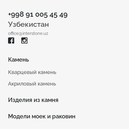
+998 91 005 45 49
9006 Лимузен
9009 Прованс
Узбекистан
Avant Quartz
Avant Quartz
office@interstone.uz
Камень
9010 Корсика
9023 Лотарингия
Кварцевый камень
Avant Quartz
Avant Quartz
Акриловый камень
Изделия из камня
Модели моек и раковин
9050 Грис Фонсе
N-010 White
Avant Quartz
NEOMARM