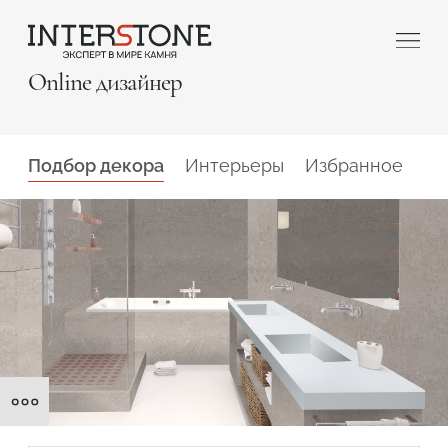
Online дизайнер
Стена
Фасад ванной
Подбор декора
Интерьеры
Избранное
Душевая кабина
Столешница
Фасад
Ваша сфера деятельности
Обработчик
Дизайнер
Рецепция
Кухня. Классический
стиль.