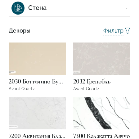
Стена
Фасад ванной
Фильтр
Декоры
Душевая кабина
Кухня. Современный
Ванная комната
стиль.
Столешница
Фасад
2030 Боттичино Бурж
2032 Гренобль
Avant Quartz
Avant Quartz
Ресторан
Подтвердите, что вы не робот
7200 Аквитания Бланка
7300 Калакатта Аяччо
ОТПРАВИТЬ ЗАЯВКУ