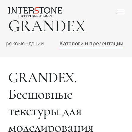
GRANDEX
 и рекомендации
Каталоги и презентации
GRANDEX.
Ваша сфера деятельности
Бесшовные
Обработчик
Дизайнер
текстуры для
моделирования