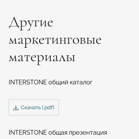
Подтвердите, что вы не робот
Другие
Подтвердите, что вы не робот
маркетинговые
ОТПРАВИТЬ ПРОЕКТ
ОТПРАВИТЬ
материалы
INTERSTONE общий каталог
Скачать
(.
pdf
)
INTERSTONE общая презентация