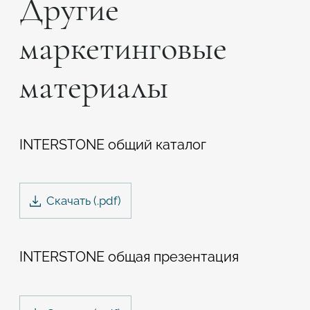
Другие
Подтвердите, что вы не робот
маркетинговые
Подтвердите, что вы не робот
материалы
ОТПРАВИТЬ ПРОЕКТ
ОТПРАВИТЬ
INTERSTONE общий каталог
Скачать
(.
pdf
)
INTERSTONE общая презентация