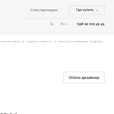
Где купить
Стать партнером
Купить камень
+998 91 005 45 49
RU
Сервисы
Купить изделие
ТЧИКАМ КАМНЯ
АКЦИИ И НОВОСТИ
МОНТАЖ СТОЛЕШНИЦЫ: ПОДВОДНЫЕ КАМНИ
Online дизайнер
Online дизайнер