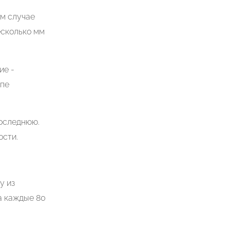
ом случае
есколько мм
ие -
апе
последнюю.
ости.
у из
а каждые 80