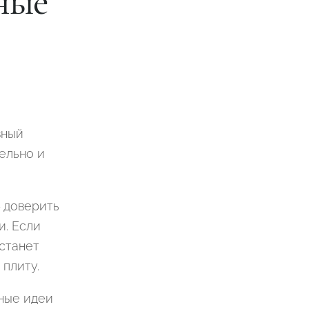
ные
вный
ельно и
– доверить
и. Если
станет
 плиту.
рные идеи