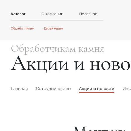
Каталог
О компании
Полезное
Контакты
Обработчикам
Дизайнерам
Камень
Главная
Главная
Обработчикам камня
Сотрудничество
Сотрудничество
Акриловый камень
Кварцевый камень
Акции и ново
Акции и новости
Новости
GRANDEX
Avant Quartz
Инструкции
Контент для клиентов
Каталоги и презентации
NEOMARM
Noblle Quartz
Online дизайнер
Online дизайнер
Главная
Сотрудничество
Акции и новости
Инс