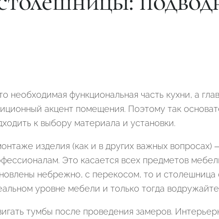
столешницы: подвод
Подтвердите, что вы не робот
то необходимая функциональная часть кухни, а гла
иционный акцент помещения. Поэтому так основат
ОТПРАВИТЬ ЗАЯВКУ
дходить к выбору материала и установки.
Подтвердите, что вы не робот
онтаже изделия (как и в других важных вопросах) 
Подтвердите, что вы не робот
фессионалам. Это касается всех предметов мебел
новлены небрежно, с перекосом, то и столешница 
ОТПРАВИТЬ ПРОЕКТ
ОТПРАВИТЬ
еальном уровне мебели и только тогда водружайте
вигать тумбы после проведения замеров. Интерье