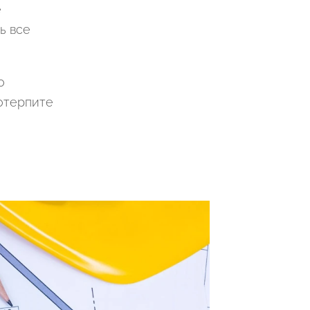
е
ь все
о
Потерпите