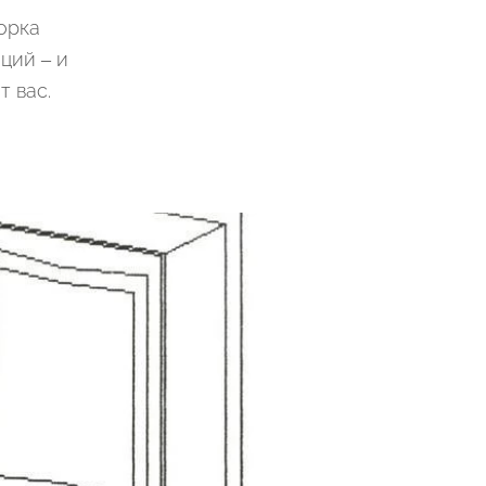
орка
ций – и
 вас.