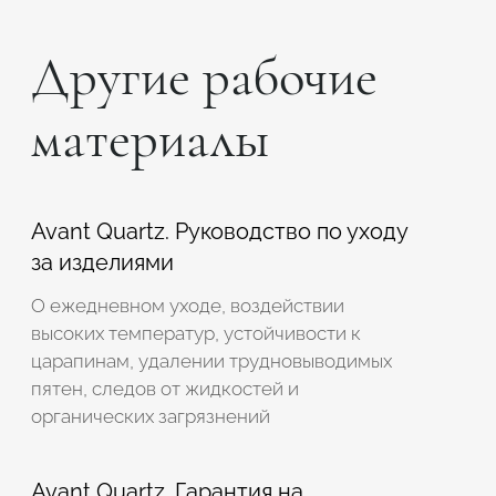
Подтвердите, что вы не робот
Другие рабочие
Подтвердите, что вы не робот
материалы
ОТПРАВИТЬ ПРОЕКТ
ОТПРАВИТЬ
Avant Quartz. Руководство по уходу
за изделиями
О ежедневном уходе, воздействии
высоких температур, устойчивости к
царапинам, удалении трудновыводимых
пятен, следов от жидкостей и
органических загрязнений
Avant Quartz. Гарантия на