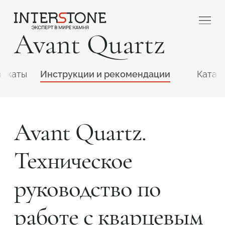
Avant Quartz
фикаты
Инструкции и рекомендации
Катал
Avant Quartz.
Ваша сфера деятельности
Техническое
Обработчик
Дизайнер
руководство по
работе с кварцевым