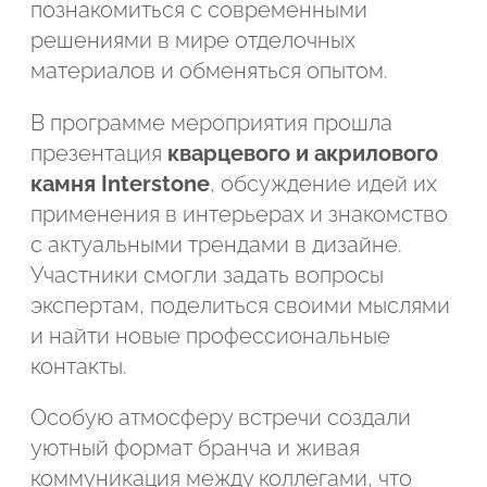
познакомиться с современными
Подтвердите, что вы не робот
решениями в мире отделочных
Подтвердите, что вы не робот
материалов и обменяться опытом.
ОТПРАВИТЬ ПРОЕКТ
В программе мероприятия прошла
ОТПРАВИТЬ
презентация
кварцевого и акрилового
камня Interstone
, обсуждение идей их
применения в интерьерах и знакомство
с актуальными трендами в дизайне.
Участники смогли задать вопросы
экспертам, поделиться своими мыслями
и найти новые профессиональные
контакты.
Особую атмосферу встречи создали
уютный формат бранча и живая
коммуникация между коллегами, что