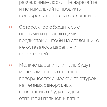
разделочные доски. Не нарезайте
и не измельчайте продукты
Подтвердите, что вы не робот
непосредственно на столешнице.
Подтвердите, что вы не робот
ОТПРАВИТЬ ПРОЕКТ
Осторожнее обходитесь с
ОТПРАВИТЬ
острыми и царапающими
предметами, чтобы на столешнице
не оставалось царапин и
потертостей.
Мелкие царапины и пыль будут
мене заметны на светлых
поверхностях с мелкой текстурой,
на темных однородных
столешницах будут видны
отпечатки пальцев и пятна.