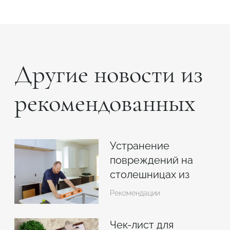
Другие новости из
рекомендованных
Устранение
повреждений на
столешницах из
искусственного
Рекомендации
камня
Чек-лист для