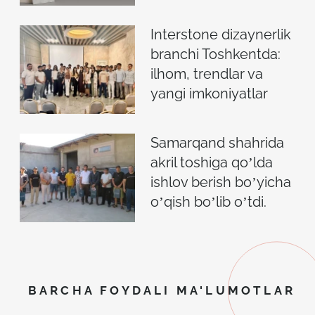
Interstone dizaynerlik
branchi Toshkentda:
ilhom, trendlar va
yangi imkoniyatlar
Samarqand shahrida
akril toshiga qoʼlda
ishlov berish boʼyicha
oʼqish boʼlib oʼtdi.
BARCHA FOYDALI MA'LUMOTLAR