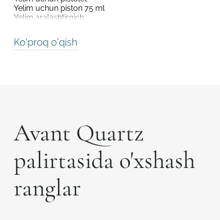
Yelim uchun piston 75 ml
Yelim aralashtirgich
Ko'proq o'qish
Avant Quartz
palirtasida o'xshash
ranglar