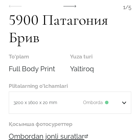
1
/
5
5900 Патагония
Брив
To'plam
Yuza turi
Full Body Print
Yaltiroq
Plitalarning o'lchamlari
Omborda
3200 x 1600 x 20 mm
Robot emasligingizni tasdiqlang
Қосымша фотосуреттер
Ombordan jonli suratlar
ARIZANI YUBORISH