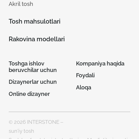
Akril tosh
Tosh mahsulotlari
Rakovina modellari
Toshga ishlov
Kompaniya haqida
beruvchilar uchun
Foydali
Dizaynerlar uchun
Aloqa
Online dizayner
© 2026 INTERSTONE –
sun'iy tosh