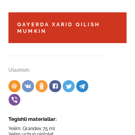
Robot emasligingizni tasdiqlang
Robot emasligingizni tasdiqlang
LOYIHANI YUBORISH
QAYERDA XARID QILISH
MUMKIN
YUBORISH
Ulashish:
Tegishli materiallar:
Yelim: Grandex 75 ml
Yelim uchun pistolet