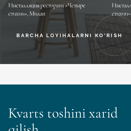
Инсталляция ресторана «Четыре
Инсталл
стихии», Милан
стихии»
BARCHA LOYIHALARNI KO'RISH
Kvarts toshini xarid
qilish