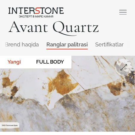
Avant Quartz
Brend haqida
Ranglar palitrasi
Sertifikatlar
Q
Yangi
FULL BODY
Qaysi sohada faoliyat yuritasiz?
Toshga ishlov
Dizayner
beruvch