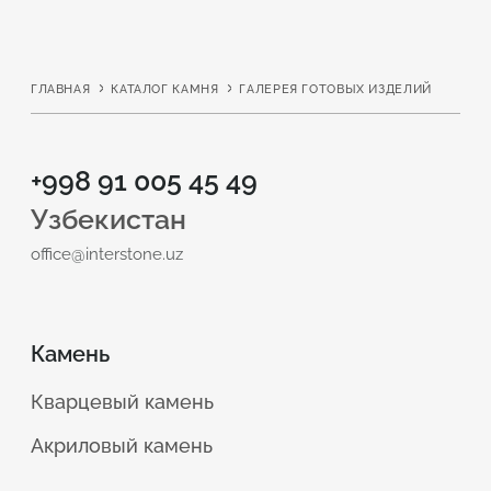
и продуманным характеристикам. Если вам нужна
акриловая столешница для кухни, цена играет
вторичную роль. На первый план выходит качество. И
ГЛАВНАЯ
КАТАЛОГ КАМНЯ
ГАЛЕРЕЯ ГОТОВЫХ ИЗДЕЛИЙ
найти действительно качественный искусственный
камень для оборудования рабочей зоны на кухне
можно в Interstone.
+998 91 005 45 49
Узбекистан
Что такое акриловая
office@interstone.uz
столешница?
Камень
Кварцевый камень
Акриловый камень