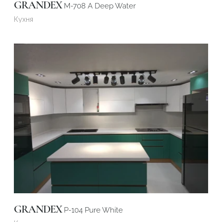
GRANDEX
M-708 A Deep Water
Кухня
GRANDEX
P-104 Pure White